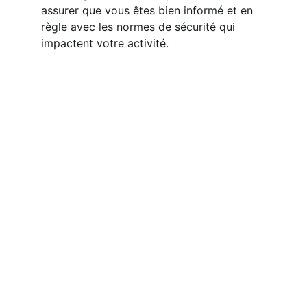
assurer que vous êtes bien informé et en 
règle avec les normes de sécurité qui 
impactent votre activité.
rayonnagemaroc@example.com
06-94-51-50-50
Conception, fabrication,
commercialisation, rayonnage industriel